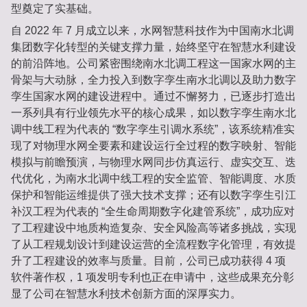
型奠定了实基础。
自 2022 年 7 月成立以来，水网智慧科技作为中国南水北调
集团数字化转型的关键支撑力量，始终坚守在智慧水利建设
的前沿阵地。公司紧密围绕南水北调工程这一国家水网的主
骨架与大动脉，全力投入到数字孪生南水北调以及助力数字
孪生国家水网的建设进程中。通过不懈努力，已逐步打造出
一系列具有行业领先水平的核心成果，如以数字孪生南水北
调中线工程为代表的 “数字孪生引调水系统”，该系统精准实
现了对物理水网全要素和建设运行全过程的数字映射、智能
模拟与前瞻预演，与物理水网同步仿真运行、虚实交互、迭
代优化，为南水北调中线工程的安全监管、智能调度、水质
保护和智能运维提供了强大技术支撑；还有以数字孪生引江
补汉工程为代表的 “全生命周期数字化建管系统”，成功应对
了工程建设中地质构造复杂、安全风险高等诸多挑战，实现
了从工程规划设计到建设运营的全流程数字化管理，有效提
升了工程建设的效率与质量。目前，公司已成功获得 4 项
软件著作权，1 项发明专利也正在申请中，这些成果充分彰
显了公司在智慧水利技术创新方面的深厚实力。