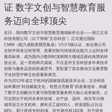
证 数字文创与智慧教育服
务迈向全球顶尖
近日，国内数字文创与智慧教育领域标杆企业——浙江文谷
科技有限公司（以下简称"文谷科技"）正式通过国际
CMMI（能力成熟度模型集成）V3.0 5级认证，标志着公司
在软件研发过程管理、质量控制与持续优化能力上达到全球
最高标准，成为国内少数同时深耕两大领域且获此殊荣的科
技企业。这一里程碑式成就，不仅是对文谷科技多年来技术
创新与服务品质的权威背书，更彰显了其在推动文化教育数
字化转型中树立的质量新典范。
作为2012年成立于杭州的国家级高新技术企业，文谷科技
始终秉持"科技赋能文化，智慧点亮教育"的发展使命，构建
了数字文创解决方案与智慧教育服务两大核心业务板块。公
司总部位于杭州未来科技城，在宁波、温州、南京等10座
城市设立分支机构，拥有员工超600人，研发团队占比达
68%，累计获得专利45项、软件著作权182项。自主研发