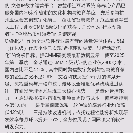
的"文创IP数字运营平台""智慧课堂互动系统"等核心产品已
服务国内30余个省市的文化机构与教育单位，先后参与杭
州亚运会文创数字化项目、浙江省智慧教育示范区建设等重
大工程，此次CMMI5级认证的获得，是公司从"行业创新
者"向"全球品质引领者"的关键跨越。
CMMI认证作为全球软件行业最严苛的质量评估体系，5级
（优化级）代表企业已实现"数据驱动决策、过程动态优
化"的终极目标。据CMMI研究院最新数据显示，截至2025
年第二季度，全球通过CMMI 5级认证的企业仅2800余家，
国内占比不足4.5%，其中同时聚焦数字文创与智慧教育领
域的企业占比不足0.8%。文谷科技历经15个月的体系升
级、流程重构与严格审核，最终以全维度优异成绩通过认
证，其研发管理体系呈现三大核心优势：一是量化管控能
力，可通过数据模型精准预测项目周期与成本，偏差率控制
在3%以内；二是质量保障体系，软件缺陷率较行业均值降
低42%以上；三是持续改进机制，依托过程性能分析实现研
发效率每月环比提升1.6%，全方位展现了国际顶尖的软件
研发实力。