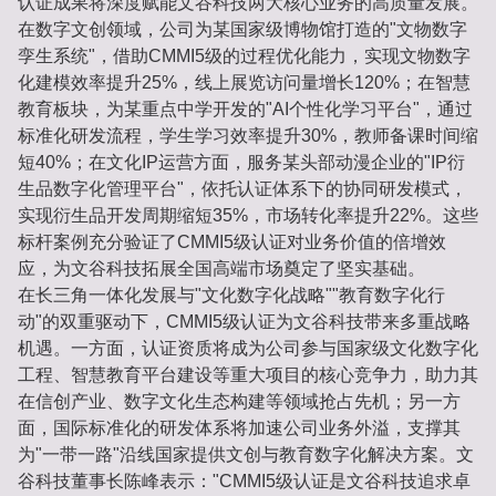
认证成果将深度赋能文谷科技两大核心业务的高质量发展。
在数字文创领域，公司为某国家级博物馆打造的"文物数字
孪生系统"，借助CMMI5级的过程优化能力，实现文物数字
化建模效率提升25%，线上展览访问量增长120%；在智慧
教育板块，为某重点中学开发的"AI个性化学习平台"，通过
标准化研发流程，学生学习效率提升30%，教师备课时间缩
短40%；在文化IP运营方面，服务某头部动漫企业的"IP衍
生品数字化管理平台"，依托认证体系下的协同研发模式，
实现衍生品开发周期缩短35%，市场转化率提升22%。这些
标杆案例充分验证了CMMI5级认证对业务价值的倍增效
应，为文谷科技拓展全国高端市场奠定了坚实基础。
在长三角一体化发展与"文化数字化战略""教育数字化行
动"的双重驱动下，CMMI5级认证为文谷科技带来多重战略
机遇。一方面，认证资质将成为公司参与国家级文化数字化
工程、智慧教育平台建设等重大项目的核心竞争力，助力其
在信创产业、数字文化生态构建等领域抢占先机；另一方
面，国际标准化的研发体系将加速公司业务外溢，支撑其
为"一带一路"沿线国家提供文创与教育数字化解决方案。文
谷科技董事长陈峰表示："CMMI5级认证是文谷科技追求卓