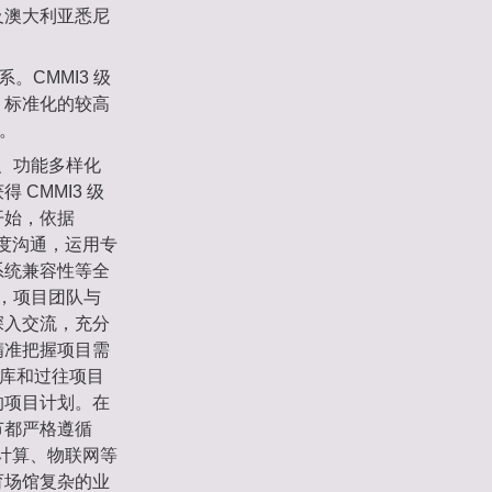
及澳大利亚悉尼
CMMI3 级
、标准化的较高
凡。
化、功能多样化
CMMI3 级
开始，依据
深度沟通，运用专
系统兼容性等全
时，项目团队与
深入交流，充分
精准把握项目需
产库和过往项目
的项目计划。在
节都严格遵循
云计算、物联网等
育场馆复杂的业