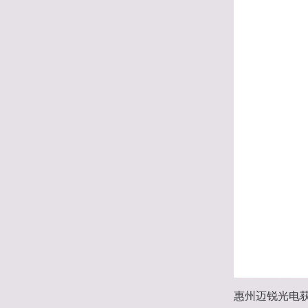
惠州迈锐光电获