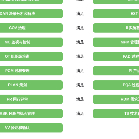
DAR 决策分析和解决
满足
EST
GOV 治理
满足
II 实
MC 监视与控制
满足
MPM 管
OT 组织级培训
满足
PAD 过
PCM 过程管理
满足
PI 
PLAN 策划
满足
PQA 过
PR 同行评审
满足
RDM 需
RSK 风险与机会管理
满足
TS 技
VV 验证和确认