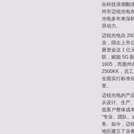
在科技浪潮翻涌
州市迈锐光电有
光电多年来深
湃动力。
迈锐光电自 2
业，国企上市公
册资金达 1 
联，赋能 5G
1605，而惠
2500KK，
全面实行标准
誉。
迈锐光电的产
从设计、生产
低客户整体成
“专业、团队、
务。如今，迈锐光
地区建立了业