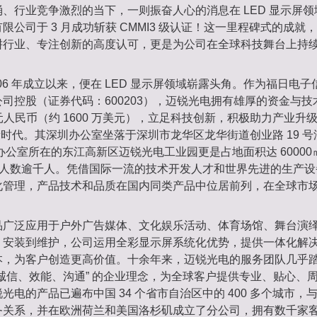
、行业竞争激烈的当下，一则振奋人心的消息在 LED 显示屏领域
限公司于 3 月成功斩获 CMMI3 级认证！这一里程碑式的成就
耕行业、专注创新的高度认可，更是为公司在全球科技舞台上持
006 年成立以来，便在 LED 显示屏领域崭露头角。作为福日电
司控股（证券代码：600203），迈锐光电拥有雄厚的资金与
亿元人民币（约 1600 万美元），立足科技创新，积极助力产业升
 新时代。其深圳办公室坐落于深圳市龙华区龙华街道创业路 19 号汇
州办公室所在的东江高新区迈锐光电工业园更是占地面积达 6000
员工人数逾千人。凭借国际一流的技术开发人才和世界先进的生产
化管理，产品技术和品质在国内同类产品中位居前列，在全球市
品广泛应用于户外广告媒体、文化娱乐活动、体育场馆、舞台演
、安装到维护，公司运用全彩显示屏系统化优势，提供一体化解
本，为客户创造更高价值。十余年来，迈锐光电的服务团队几乎
诚信、效能、沟通” 的企业理念，为全球客户提供专业、贴心、
电的产品已遍布中国 34 个省市自治区中的 400 多个城市，与 9
务关系，并在欧洲荷兰和美国洛杉矶成立了分公司，拥有数千家