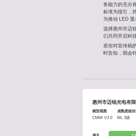
务能力的充分肯
标准为指引，
为推动 LED
选择惠州市迈锐
们共同开启科
若你对宣传稿
时告知，我会针
惠州市迈锐光电有限
模型视图
成熟度级别
CMMI V3.0
ML 3级
满足
C