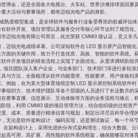
海世博会，还是全国各大电视台、火车站、世界沙滩排球巡回赛
外重大活动与赛事场所，都有迈锐光电产品的身影。
力成熟度模型集成，是全球软件与服务行业备受尊崇的权威评估体系。
业在软件开发、项目管理以及服务交付等核心环节达到了规范化
市迈锐光电有限公司而言，此次荣获 CMMI3 级认证，意义非
，迈锐光电成绩卓著。公司深知软件在 LED 显示屏产品智能
方面的关键作用，致力于打造优质、高效、智能的软件系统。获得 
在软件开发项目的研发流程上实现了全面优化。从需求调研阶段
标准，项目团队深入客户企业，与业务部门、技术部门等进行多轮
工具与方法，全面梳理从软件功能需求、性能要求、用户体验到
。例如，在为某大型体育场馆定制 LED 显示屏控制系统软件
赛事组织方、技术维护团队等各个层级的人员进行了长达数月的
馆在赛事直播、信息展示、互动体验等方面的业务流程与痛点，
阶段，利用 CMMI3 级的项目管理方法，结合组织级的过程资
进度、成本、质量进行精准估算与规划，制定出详尽且科学合理
中，无论是软件架构设计、编码实现，还是测试验证，每一个环
规范。在架构设计上，采用先进的分布式架构理念，结合大数据、
建起高可用、高扩展、高性能的软件系统框架，确保能够应对体