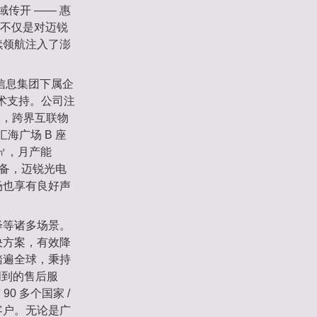
传开 —— 惠
，不仅是对迈锐
续领航注入了澎
子信息集团下属企
技术支持。公司注
级，跨界互联物
海广场 B 座
0㎡，月产能
设备，迈锐光电
场也享有良好声
绎等诸多场景。
决方案，有效降
踏遍全球，秉持
周到的售后服
0 多个国家 /
客户。无论是广