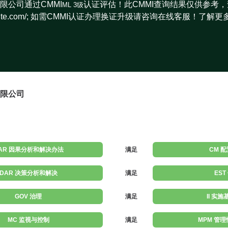
限公司通过CMMI
认证评估！此CMMI查询结果仅供参考，
ML 3级
miinstitute.com/; 如需CMMI认证办理换证升级请咨询在线客服！了解更
限公司
AR 因果分析和解决办法
满足
CM 
DAR 决策分析和解决
满足
EST
GOV 治理
满足
II 实
MC 监视与控制
满足
MPM 管