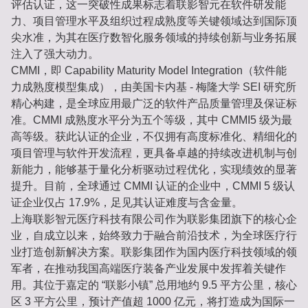
评估认证，这一突破性成果标志着联影智元在软件研发能
力、项目管理水平及组织过程成熟度等关键领域达到国际顶
尖水准，为其在医疗数智化服务领域的持续创新与业务拓展
注入了强大动力。
CMMI，即 Capability Maturity Model Integration（软件能
力成熟度模型集成），由美国卡内基 - 梅隆大学 SEI 研究所
精心构建，是全球应用最广泛的软件产品质量管理及保证标
准。CMMI 成熟度水平分为五个等级，其中 CMMI5 级为最
高等级。获此认证的企业，不仅拥有高度标准化、精细化的
项目管理与软件开发流程，更具备卓越的持续改进机制与创
新能力，能够基于量化分析驱动过程优化，实现绩效的显著
提升。目前，全球通过 CMMI 认证的企业中，CMMI 5 级认
证企业仅占 17.9%，足见其认证难度与含金量。
上海联影智元医疗科技有限公司作为联影集团旗下的核心企
业，自成立以来，始终致力于融合前沿技术，为全球医疗行
业打造创新解决方案。联影集团作为国内医疗科技领域的领
军者，在推动我国高端医疗装备产业发展中发挥着关键作
用。其位于嘉定的 “联影小镇” 总用地约 9.5 平方公里，核心
区 3 平方公里，预计产值超 1000 亿元，将打造成为国际一