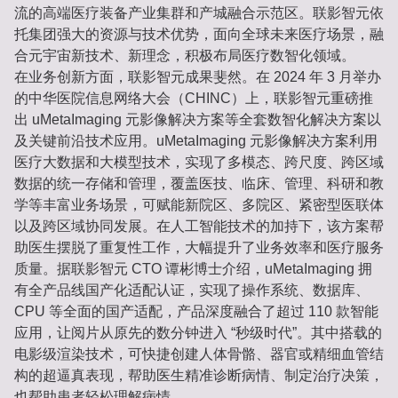
流的高端医疗装备产业集群和产城融合示范区。联影智元依
托集团强大的资源与技术优势，面向全球未来医疗场景，融
合元宇宙新技术、新理念，积极布局医疗数智化领域。
在业务创新方面，联影智元成果斐然。在 2024 年 3 月举办
的中华医院信息网络大会（CHINC）上，联影智元重磅推
出 uMetaImaging 元影像解决方案等全套数智化解决方案以
及关键前沿技术应用。uMetaImaging 元影像解决方案利用
医疗大数据和大模型技术，实现了多模态、跨尺度、跨区域
数据的统一存储和管理，覆盖医技、临床、管理、科研和教
学等丰富业务场景，可赋能新院区、多院区、紧密型医联体
以及跨区域协同发展。在人工智能技术的加持下，该方案帮
助医生摆脱了重复性工作，大幅提升了业务效率和医疗服务
质量。据联影智元 CTO 谭彬博士介绍，uMetaImaging 拥
有全产品线国产化适配认证，实现了操作系统、数据库、
CPU 等全面的国产适配，产品深度融合了超过 110 款智能
应用，让阅片从原先的数分钟进入 “秒级时代”。其中搭载的
电影级渲染技术，可快捷创建人体骨骼、器官或精细血管结
构的超逼真表现，帮助医生精准诊断病情、制定治疗决策，
也帮助患者轻松理解病情。