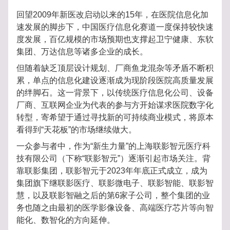
回望2009年新医改启动以来的15年，在医院信息化加
速发展的脚步下，中国医疗信息化赛道一度保持较快速
度发展，百亿规模的市场预期也支撑起卫宁健康、东软
集团、万达信息等诸多企业的成长。
但随着缺乏顶层设计规划、厂商鱼龙混杂等矛盾不断积
累，单点的信息化建设逐渐成为现阶段医院高质量发展
的绊脚石。这一背景下，以传统医疗信息化公司、设备
厂商、互联网企业为代表的参与方开始谋求医院数字化
转型，寄希望于通过寻找新的可持续商业模式，将原本
看得到“天花板”的市场继续做大。
一众参与者中，作为“新生力量”的上海联影智元医疗科
技有限公司（下称“联影智元”）逐渐引起市场关注。背
靠联影集团，联影智元于2023年年底正式成立，成为
集团旗下继联影医疗、联影微电子、联影智能、联影智
慧，以及联影智融之后的第6家子公司，整个集团的业
务也随之由最初的医学影像设备、高端医疗芯片等向智
能化、数智化的方向延伸。