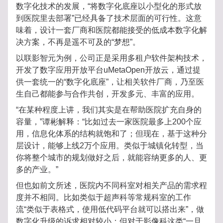
数字化技术的发展，“将数字化底座以小型化的形式放
到医院里去部署”已经具备了技术层面的可行性。这意
味着，设计一套厂商和医院都能接受的低成本数字化解
决方案，不再是遥不可及的“梦想”。
以联影智元为例，公司正是采用多租户软件架构技术，
开发了数字应用开放平台uMetaOpen开放云，通过提
供一套统一的“数字化底座”，让相关软件厂商，乃至医
生自己都能参与合作共创，开发多元、丰富的应用。
“在某种程度上讲，我们其实是在帮助医院扩充自身的
容量，”谭彬解释：“比如过去一家医院最多上200个应
用，信息化体系的结构就饱和了；但现在，基于这种分
层设计，能够上线2万个应用。类似于城镇化转型，当
你将整个城市的规划做好之后，就能容纳更多的人、更
多的产业。”
但也如前文所述，医院内不同科室对相关产品的需求程
度并不相同。比如类似于超声科等常规科室的工作
流“类似于表格式，使用低代码平台就可以搭出来”，做
数字化升级的诉求相对较小；但对于影像科这类“一旦