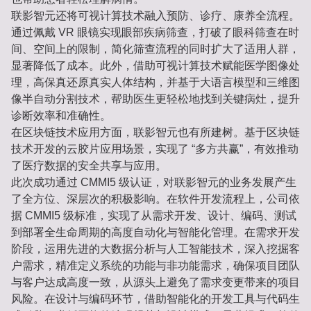
联影智元还将可视计算技术融入预防、诊疗、康养全流程。
通过佩戴 VR 眼镜实现眼部疾病筛查，打破了眼科筛查在时
间、空间上的限制，简化筛查流程的同时扩大了适用人群，
显著降低了成本。此外，借助可视计算技术赋能医学图像处
理，高保真还原真实人体结构，并基于大语言模型和三维图
像半自动分割技术，帮助医生更轻松地找到关键病灶，提升
诊断效率和准确性。
在区块链技术应用方面，联影智元也有所建树。基于区块链
技术开发的云胶片应用场景，实现了 “多方共赢”，有效推动
了医疗数据的安全共享与应用。
此次成功通过 CMMI5 级认证，对联影智元的业务发展产生
了全方位、深层次的积极影响。在软件开发流程上，公司依
据 CMMI5 级标准，实现了从需求开发、设计、编码、测试
到部署全生命周期的高度自动化与智能化管理。在需求开发
阶段，运用先进的大数据分析与人工智能技术，深入挖掘客
户需求，精准定义系统的功能与非功能需求，确保项目团队
与客户达成高度一致，从源头上避免了需求变更带来的项目
风险。在设计与编码环节，借助智能化的开发工具与代码生