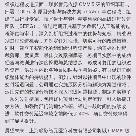
组织过程改进层面，联影智元依据 CMMI5 级的组织革新与
部署（OID）和原因分析与解决方案（CAR）等过程域，组
建了由行业专家、技术骨干与管理精英构成的高级过程改进
团队（SEPG）。通过定期开展基于大数据与人工智能的过
程评估与审计，深入剖析组织过程中的优势与短板，精准识
别过程改进机会，并制定针对性强、切实可行的改进措施。
同时，建立了智能化的组织级过程资产库，涵盖标准过程、
裁剪库、度量库、最佳实践案例库等，将项目实践中的成功
经验与教训进行深度挖掘与总结提炼，形成可复用的组织过
程资产，供公司内部各项目团队共享与借鉴，有力促进了组
织整体能力的持续提升。例如，针对以往项目中出现的软件
交付延迟问题，公司通过实施原因分析与解决方案过程域，
运用先进的数据分析技术深入挖掘问题根源，制定并实施了
一系列改进措施，包括优化项目计划制定流程、引入敏捷开
发方法、加强跨部门沟通协作等。经过一段时间的持续改
进，软件交付延迟率较之前降低了 40%，项目交付效率得
到了显著提升。
展望未来，上海联影智元医疗科技有限公司将以 CMMI5 级