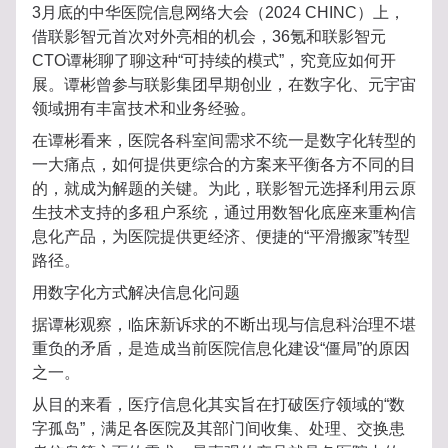
3月底的中华医院信息网络大会（2024 CHINC）上，
借联影智元首次对外亮相的机会，36氪和联影智元
CTO谭彬聊了聊这种“可持续的模式”，究竟应如何开
展。谭彬曾参与联影集团早期创业，在数字化、元宇宙
领域拥有丰富技术和业务经验。
在谭彬看来，医院各科室间需求不统一是数字化转型的
一大痛点，如何提供更综合的方案来平衡各方不同的目
的，就成为解题的关键。为此，联影智元选择利用云原
生技术支持的多租户系统，通过用数智化底座来重构信
息化产品，为医院提供更经济、便捷的“平滑搬家”转型
路径。
用数字化方式解决信息化问题
据谭彬观察，临床新诉求的不断出现与信息科治理不堪
重负的矛盾，是造成当前医院信息化建设“僵局”的原因
之一。
从目的来看，医疗信息化其实旨在打破医疗领域的“数
字孤岛”，满足各医院及其部门间收集、处理、交换患