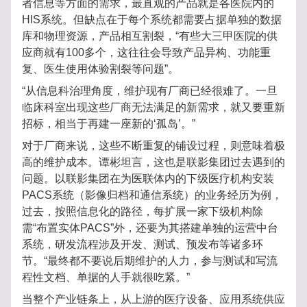
者信息等方面的需求，最直观的产品就是各医院内的
HIS系统。但缺点在于每个系统都需要占据单独的数据
库和物理资源，产品相互割裂，“有些大三甲医院的供
应商就有100多个，这往往会导致产品异构、功能重
复、医生使用体验割裂等问题”。
“从信息科治理角度，维护现有厂商已经很难了。一旦
临床科室出现这些厂商无法满足的新需求，就又要重新
招标，相当于再建一座新的‘孤岛’。”
对于厂商来说，这些不断重复的铺设过程，则意味着极
高的维护成本。谭彬坦言，这也是联影集团过去遇到的
问题。以联影集团在为医联体内的下级医疗机构安装
PACS系统（影像归档和通信系统）的业务经历为例，
过去，按照信息化的路径，每扩展一家下级机构除
需“布置实体PACS”外，还要为其搭建单独的运营中台
系统，研发流程涉及开发、测试、预发布等诸多环
节。“最终都不要说后期维护的人力，参与测试和写流
程性文档、单据的人手就很吃紧。”
当整个产业链条上，从上游的医疗设备、应用系统供应