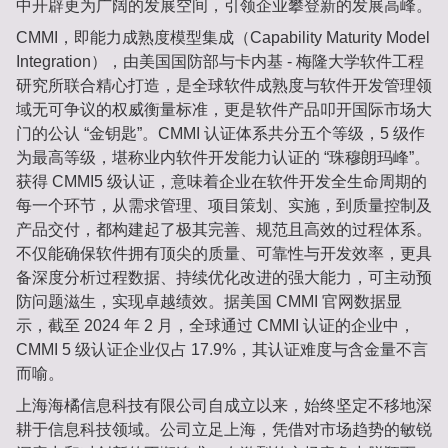
中开辟更为广阔的发展空间，引领企业攀登新的发展高峰。
CMMI，即能力成熟度模型集成（Capability Maturity Model
Integration），由美国国防部与卡内基 - 梅隆大学软件工程
研究所联合精心打造，是全球软件成熟度与软件开发管理领
域无可争议的权威衡量标准，更是软件产品叩开国际市场大
门的公认 “金钥匙”。CMMI 认证体系共分五个等级，5 级作
为最高等级，堪称业内软件开发能力认证的 “珠穆朗玛峰”。
获得 CMMI5 级认证，意味着企业在软件开发全生命周期的
每一个环节，从需求管理、项目策划、实施，到质量控制及
产品交付，都构建起了极其完善、规范且高效的过程体系。
不仅能确保软件拥有顶尖的质量、可靠性与开发效率，更具
备深度分析过程数据、持续优化改进的强大能力，可主动预
防问题滋生，实现卓越绩效。据美国 CMMI 官网数据显
示，截至 2024 年 2 月，全球通过 CMMI 认证的企业中，
CMMI 5 级认证企业仅占 17.9%，其认证难度与含金量不言
而喻。
上海海橘信息科技有限公司自成立以来，始终坚定不移地深
耕于信息科技领域。公司立足上海，凭借对市场趋势的敏锐