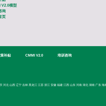
I V2.0模型
咨询
首页
政策补贴
CMMI V2.0
培训咨询
庆 河北 山西 辽宁 吉林 黑龙江 江苏 浙江 安徽 福建 江西 山东 河南 湖北 湖南 广东 海